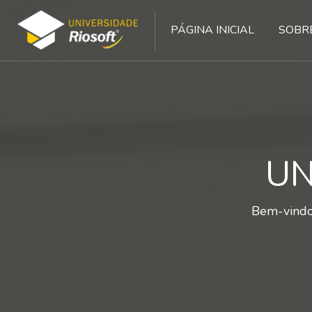
Pular [Cocoon] Slider style 2
PÁGINA INICIAL
SOBR
UN
Bem-vindo(